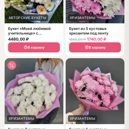
АВТОРСКИЕ БУКЕТЫ
ХРИЗАНТЕМЫ
Букет «Моей любимой
Букет из 5 кустовых
учительнице» с
хризантем под ленту
дельфиниумом и эустомой
4480,00
₽
1740,00
₽
1840,00
₽
В корзину
В корзину
ХРИЗАНТЕМЫ
ХРИЗАНТЕМЫ