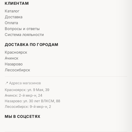
✅
Бесплатная открытка
— для молодожёнов с
КЛИЕНТАМ
пожеланиями
Каталог
✅
Доставка по Красноярску, Ачинску, Назарово,
Доставка
Лесосибирску
— привезём букет в день свадьбы
Оплата
Вопросы и ответы
Сделайте свой свадебный день идеальным —
Система лояльности
закажите свадебный букет в DivaRoza.
ДОСТАВКА ПО ГОРОДАМ
🌸 Выбрать свадебный букет →
Красноярск
Ачинск
Назарово
Лесосибирск
📍 Адреса магазинов
Красноярск: ул. 9 Мая, 39
Ачинск: 2-й мкр-н, 24
Назарово: ул. 30 лет ВЛКСМ, 88
Лесосибирск: 9-й мкр-н, 2
МЫ В СОЦСЕТЯХ