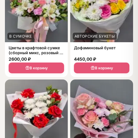
В СУМОЧКЕ
АВТОРСКИЕ БУКЕТЫ
Цветы в крафтовой сумке
Дофаминовый букет
(сборный микс, розовый +
белый)
2600,00
₽
4450,00
₽
В корзину
В корзину