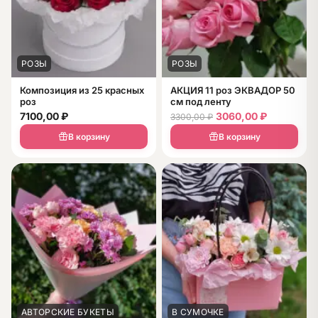
РОЗЫ
РОЗЫ
Композиция из 25 красных
АКЦИЯ 11 роз ЭКВАДОР 50
роз
см под ленту
7100,00
₽
3060,00
₽
3300,00
₽
В корзину
В корзину
АВТОРСКИЕ БУКЕТЫ
В СУМОЧКЕ