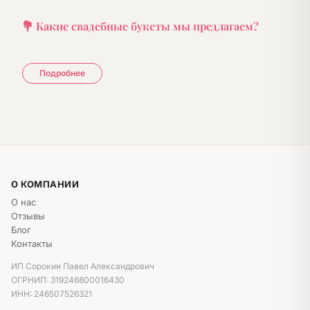
💐 Какие свадебные букеты мы предлагаем?
Классические каскадные букеты
— элегантность
вне времени
Подробнее
Монобукеты из роз
— строгость и изысканность
Букеты из пионовидных роз
— нежность и
романтика
Букеты в стиле рустик
— природная красота
Букеты в коробке
— практично и необычно
О КОМПАНИИ
✨ Почему DivaRoza — лучший выбор для вашей
О нас
свадьбы?
Отзывы
Блог
✅
Свежие цветы высшего качества
— из Эквадора
Контакты
и Голландии
ИП Сорокин Павел Александрович
✅
Фото букета перед отправкой
— вы будете
ОГРНИП: 319246800016430
уверены в результате
ИНН: 246507526321