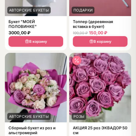
АВТОРСКИЕ БУКЕТЫ
ПОДАРКИ
Букет "МОЕЙ
Топпер (деревянная
ПОЛОВИНКЕ"
вставка в букет)
3000,00
₽
150,00
₽
199,00
₽
В корзину
В корзину
АВТОРСКИЕ БУКЕТЫ
РОЗЫ
Сборный букет из роз и
АКЦИЯ 25 роз ЭКВАДОР 50
альстромерий
см