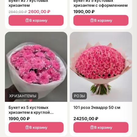
Букет из 7 кустовых
Букет из 5 кустовых
хризантем
хризантем с оформлением
2600,00
₽
1990,00
₽
2840,00
₽
В корзину
В корзину
ХРИЗАНТЕМЫ
РОЗЫ
Букет из 5 кустовых
101 роза Эквадор 50 см
хризантем в круглой
упаковке
1990,00
₽
24250,00
₽
В корзину
В корзину