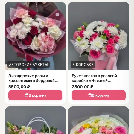
АВТОРСКИЕ БУКЕТЫ
В КОРОБКЕ
Эквадорские розы и
Букет цветов в розовой
хризантемы в бордовой
коробке «Нежный
упаковке — шикарный
рассвет» из белых
5500,00
₽
2800,00
₽
букет в подарок
хризантем и пионовидных
роз
В корзину
В корзину