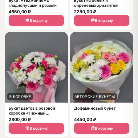
Букет «Уважение» с
Букет из белых и
гладиолусами и розами
сиреневых хризантем
4650,00
₽
2250,00
₽
В корзину
В корзину
В КОРОБКЕ
АВТОРСКИЕ БУКЕТЫ
Букет цветов в розовой
Дофаминовый букет
коробке «Нежный
рассвет» из белых
2800,00
₽
4450,00
₽
хризантем и пионовидных
роз
В корзину
В корзину