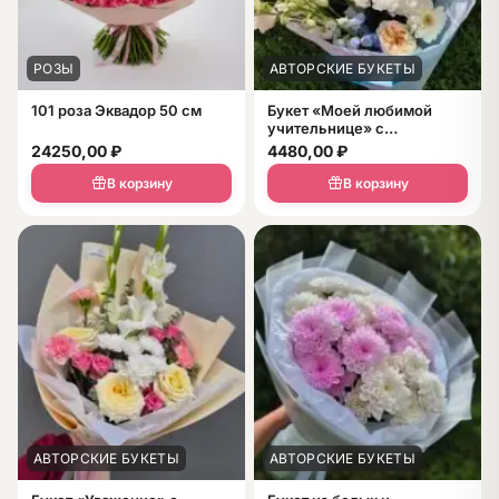
РОЗЫ
АВТОРСКИЕ БУКЕТЫ
101 роза Эквадор 50 см
Букет «Моей любимой
учительнице» с
дельфиниумом и эустомой
24250,00
₽
4480,00
₽
В корзину
В корзину
АВТОРСКИЕ БУКЕТЫ
АВТОРСКИЕ БУКЕТЫ