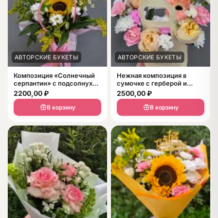
АВТОРСКИЕ БУКЕТЫ
АВТОРСКИЕ БУКЕТЫ
Композиция «Солнечный
Нежная композиция в
серпантин» с подсолнухом
сумочке с герберой и
в сумочке
розами
2200,00
₽
2500,00
₽
В корзину
В корзину