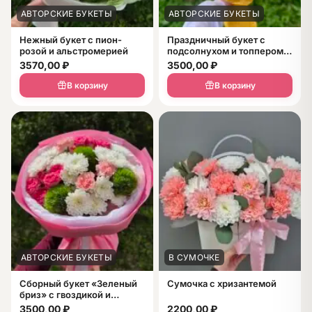
АВТОРСКИЕ БУКЕТЫ
АВТОРСКИЕ БУКЕТЫ
Нежный букет с пион-
Праздничный букет с
розой и альстромерией
подсолнухом и топпером
«1 Сентября»
3570,00
₽
3500,00
₽
В корзину
В корзину
АВТОРСКИЕ БУКЕТЫ
В СУМОЧКЕ
Сборный букет «Зеленый
Сумочка с хризантемой
бриз» с гвоздикой и
розами
3500,00
₽
2200,00
₽