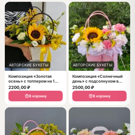
АВТОРСКИЕ БУКЕТЫ
АВТОРСКИЕ БУКЕТЫ
Композиция «Золотая
Композиция «Солнечный
осень» с топпером на 1
день» с подсолнухом в
сентября в коробке с
сумочке
2200,00
₽
2500,00
₽
ручками
В корзину
В корзину