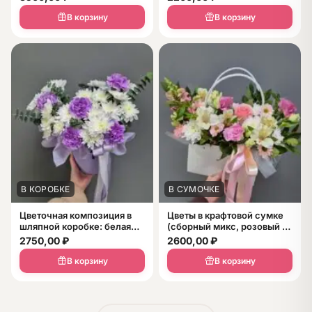
В корзину
В корзину
В КОРОБКЕ
В СУМОЧКЕ
Цветочная композиция в
Цветы в крафтовой сумке
шляпной коробке: белая
(сборный микс, розовый +
хризантема, фиолетовые
белый)
2750,00
₽
2600,00
₽
диантусы и зелень
В корзину
В корзину