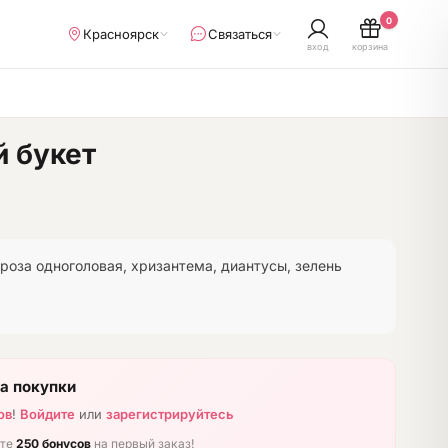
0
Красноярск
Связаться
вход
корзина
 букет
 роза одноголовая, хризантема, диантусы, зелень
а покупки
ов
!
Войдите
или
зарегистрируйтесь
ите
250 бонусов
на первый заказ!