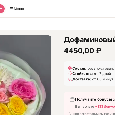
Меню
Дофаминовый
4450,00
₽
Состав:
роза кустовая,
Стойкость:
до 7 дней
Доставка:
от 60 минут
Получайте бонусы з
Вы теряете
+133 бонус
💡 При регистрации вы получ