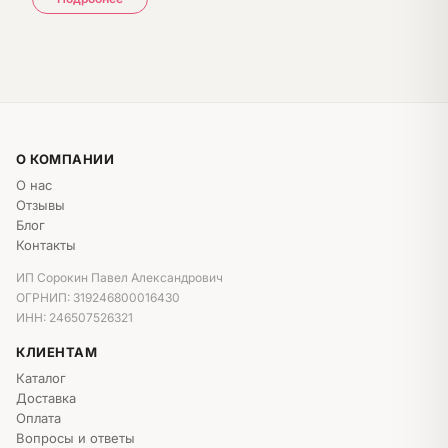
📊 Наши букеты в сумочке:
Композиция в сумочке "ЛЕТНИЙ ДЕНЬ" — 2200 ₽
Объемная композиция в сумочке — 2600 ₽
Композиция в сумочке "Цветочные контрасты" —
2950 ₽
О КОМПАНИИ
О нас
Композиция в сумочке "Нежные чувства" — 1800 ₽
Отзывы
Композиция "ЛЕТНЕЕ УТРО" — 2600 ₽
Блог
Контакты
✨ Почему букет в сумочке — идеальный
ИП Сорокин Павел Александрович
подарок?
ОГРНИП: 319246800016430
ИНН: 246507526321
Два подарка в одном
— цветы + стильная сумочка
Памятная вещь
— сумочка остаётся на долгие
КЛИЕНТАМ
годы
Каталог
Доставка
Свежие цветы
— розы, хризантемы,
Оплата
альстромерии, гипсофила
Вопросы и ответы