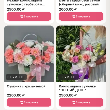
Нежная композиция в
Цветы в крафтовой сумке
сумочке с герберой и
(сборный микс, розовый +
розами
белый)
2500,00
₽
2600,00
₽
В корзину
В корзину
В СУМОЧКЕ
В СУМОЧКЕ
Сумочка с хризантемой
Композиция в сумочке
"ЛЕТНИЙ ДЕНЬ"
2200,00
₽
2500,00
₽
В корзину
В корзину