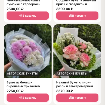
Нежная композиция в
Сборный букет «Зеленый
сумочке с герберой и
бриз» с гвоздикой и
розами
розами
2500,00
₽
3500,00
₽
В корзину
В корзину
АВТОРСКИЕ БУКЕТЫ
АВТОРСКИЕ БУКЕТЫ
Букет из белых и
Нежный букет с пион-
сиреневых хризантем
розой и альстромерией
2250,00
₽
3570,00
₽
В корзину
В корзину