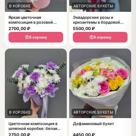
В КОРОБКЕ
АВТОРСКИЕ БУКЕТЫ
Яркая цветочная
Эквадорские розы и
композиция в розовой
хризантемы в бордовой
коробке «Персиковый
упаковке — шикарный
2700,00
₽
5500,00
₽
рассвет» из роз, хризантем
букет в подарок
и желтой зелени
В корзину
В корзину
В КОРОБКЕ
АВТОРСКИЕ БУКЕТЫ
Цветочная композиция в
Дофаминовый букет
шляпной коробке: белая
хризантема, фиолетовые
2750,00
₽
4450,00
₽