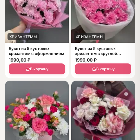
ХРИЗАНТЕМЫ
ХРИЗАНТЕМЫ
Букет из 5 кустовых
Букет из 5 кустовых
хризантем с оформлением
хризантем в круглой
упаковке
1990,00
₽
1990,00
₽
В корзину
В корзину