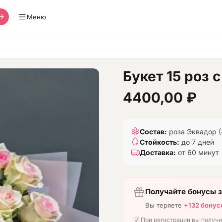
Меню
Букет 15 роз
4400,00
₽
Состав:
роза Эквадор (
Стойкость:
до 7 дней
Доставка:
от 60 минут
Получайте бонусы з
Вы теряете
+132 бонус
💡 При регистрации вы получ