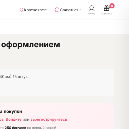
0
Красноярск
Связаться
вход
корзина
 с оформлением
40см) 15 штук
а покупки
ов
!
Войдите
или
зарегистрируйтесь
ите
250 бонусов
на первый заказ!