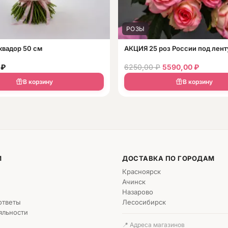
РОЗЫ
квадор 50 см
АКЦИЯ 25 роз России под лент
0
₽
6250,00
₽
5590,00
₽
В корзину
В корзину
М
ДОСТАВКА ПО ГОРОДАМ
Красноярск
Ачинск
Назарово
ответы
Лесосибирск
яльности
📍 Адреса магазинов