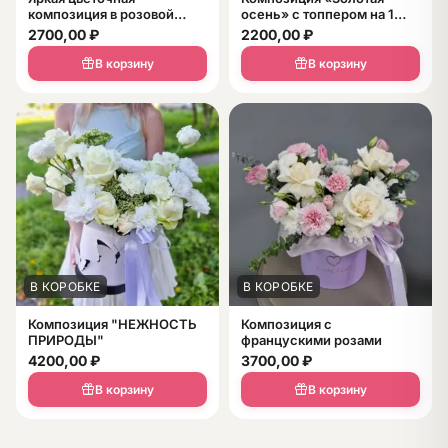
композиция в розовой
осень» с топпером на 1
коробке «Персиковый
сентября в коробке с
2700,00
₽
2200,00
₽
рассвет» из роз,
ручками
хризантем и желтой
В корзину
В корзину
зелени
В КОРОБКЕ
В КОРОБКЕ
Композиция "НЕЖНОСТЬ
Композиция с
ПРИРОДЫ"
францускими розами
4200,00
₽
3700,00
₽
В корзину
В корзину