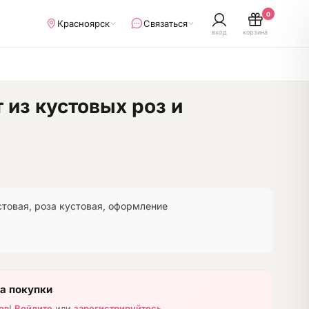
0
Красноярск
Связаться
вход
корзина
 из кустовых роз и
товая, роза кустовая, оформление
а покупки
ов
!
Войдите
или
зарегистрируйтесь