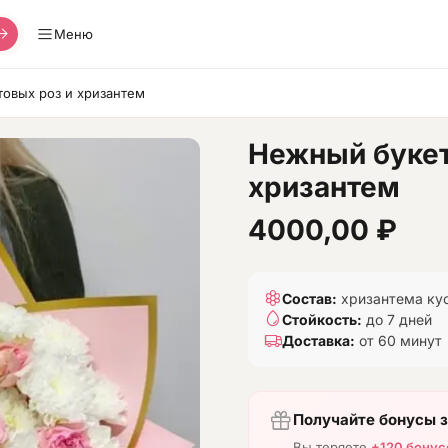
Меню
товых роз и хризантем
Нежный букет
хризантем
4000,00
₽
Состав:
хризантема кус
Стойкость:
до 7 дней
Доставка:
от 60 минут
Получайте бонусы з
Вы теряете
+120 бонус