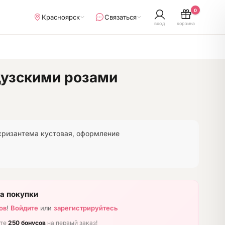
0
Красноярск
Связаться
вход
корзина
цузскими розами
хризантема кустовая, оформление
а покупки
ов
!
Войдите
или
зарегистрируйтесь
ите
250 бонусов
на первый заказ!