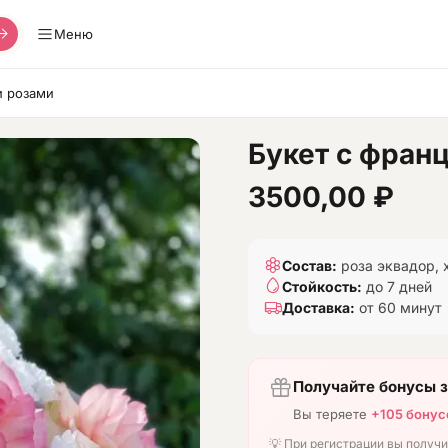
Меню
и розами
Букет с фран
3500,00
₽
Состав:
роза эквадор, 
Стойкость:
до 7 дней
Доставка:
от 60 минут
Получайте бонусы з
Вы теряете
+105 бонус
💡 При регистрации вы получ